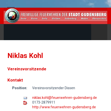
Niklas Kohl
Vereinsvorsitzende
Kontakt
Position:
Vereinsvorsitzender Dissen
niklas.kohl@feuerwehren-gudensberg.de
0173-2879911
http://www.feuerwehren-gudensberg.de