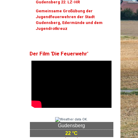
Gudensberg 22. LZ-HR
Gemeinsame Großübung der
Jugendfeuerwehren der Stadt
Gudensberg, Edermünde und dem
Jugendrotkreuz
Der Film 'Die Feuerwehr'
Gudensberg
22 °C