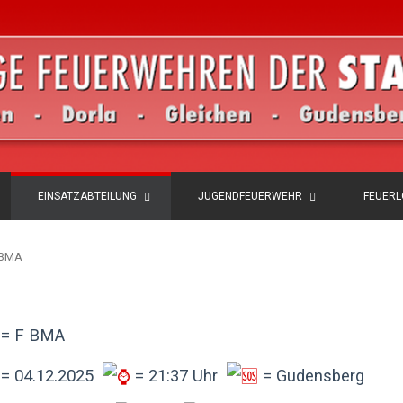
EINSATZABTEILUNG
JUGENDFEUERWEHR
FEUER
F BMA
= F BMA
= 04.12.2025
= 21:37 Uhr
= Gudensberg