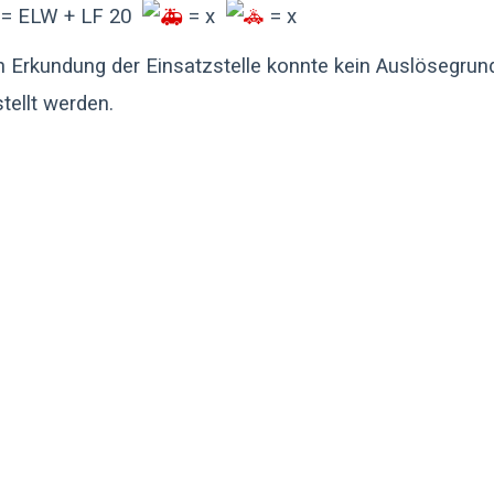
= ELW + LF 20
= x
= x
 Erkundung der Einsatzstelle konnte kein Auslösegrun
stellt werden.