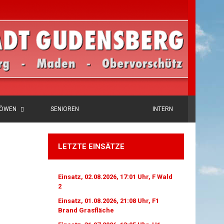
LÖWEN
SENIOREN
INTERN
LETZTE EINSÄTZE
Einsatz, 02.08.2026, 17:01 Uhr, F Wald
2
Einsatz, 01.08.2026, 21:08 Uhr, F1
Brand Grasfläche