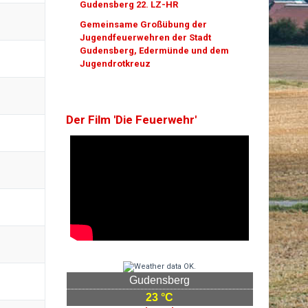
Gudensberg 22. LZ-HR
Gemeinsame Großübung der
Jugendfeuerwehren der Stadt
Gudensberg, Edermünde und dem
Jugendrotkreuz
Der Film 'Die Feuerwehr'
Gudensberg
23 °C