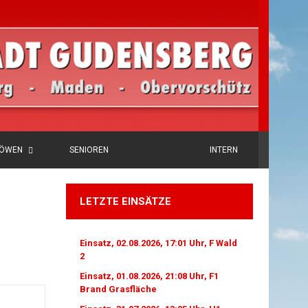
LÖWEN
SENIOREN
INTERN
LETZTE EINSÄTZE
Einsatz, 02.08.2026, 17:01 Uhr, F Wald
2
Einsatz, 01.08.2026, 21:08 Uhr, F1
Brand Grasfläche