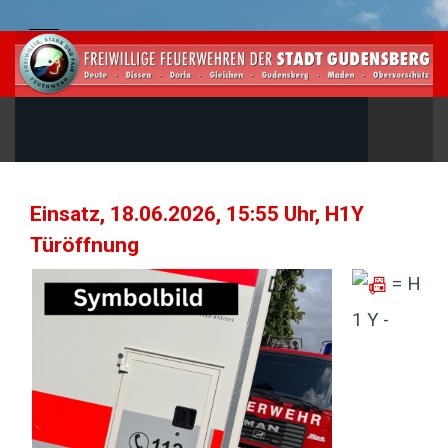
Einsatz, 18.06.2026, 15:55 Uhr, H1Y
Türöffnung
= H
1 Y -