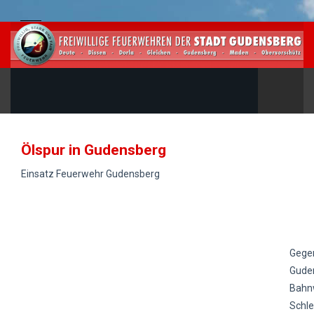
Ölspur in Gudensberg
Einsatz Feuerwehr Gudensberg
Gegen
Guden
Bahn
Schle