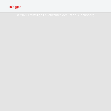
Einloggen
© 2022 Freiwillige Feuerwehren der Stadt Gudensberg