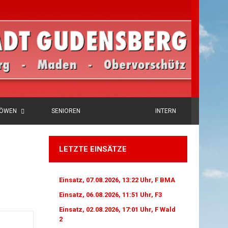
LÖWEN
SENIOREN
INTERN
LETZTE EINSÄTZE
Einsatz, 07.08.2026, 13:22 Uhr, F BMA
Einsatz, 06.08.2026, 11:51 Uhr, F3
Einsatz, 02.08.2026, 17:01 Uhr, F Wald
2