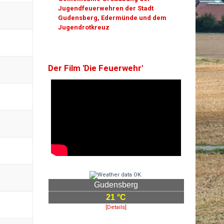
Jugendfeuerwehren der Stadt
Gudensberg, Edermünde und dem
Jugendrotkreuz
Der Film 'Die Feuerwehr'
Gudensberg
21 °C
[Details]