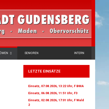
LÖWEN
SENIOREN
INTERN
LETZTE EINSÄTZE
Einsatz, 07.08.2026, 13:22 Uhr, F BMA
Einsatz, 06.08.2026, 11:51 Uhr, F3
Einsatz, 02.08.2026, 17:01 Uhr, F Wald
2