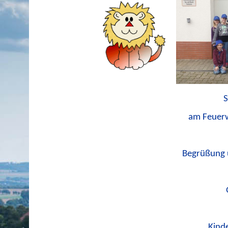
S
am Feuerw
Begrüßung 
Kinde