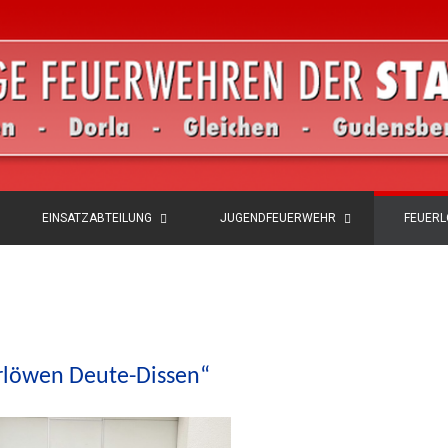
EINSATZABTEILUNG
JUGENDFEUERWEHR
FEUER
rlöwen Deute-Dissen“