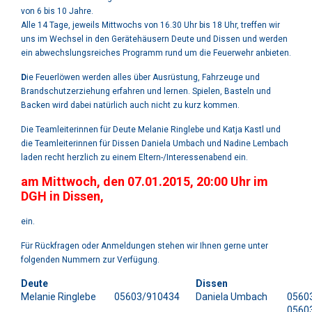
von 6 bis 10 Jahre.
Alle 14 Tage, jeweils Mittwochs von 16.30 Uhr bis 18 Uhr, treffen wir
uns im Wechsel in den Gerätehäusern Deute und Dissen und werden
ein abwechslungsreiches Programm rund um die Feuerwehr anbieten.
D
ie Feuerlöwen werden alles über Ausrüstung, Fahrzeuge und
Brandschutzerziehung erfahren und lernen. Spielen, Basteln und
Backen wird dabei natürlich auch nicht zu kurz kommen.
Die Teamleiterinnen für Deute Melanie Ringlebe und Katja Kastl und
die Teamleiterinnen für Dissen Daniela Umbach und Nadine Lembach
laden recht herzlich zu einem Eltern-/Interessenabend ein.
am Mittwoch, den 07.01.2015, 20:00 Uhr im
DGH in Dissen,
ein.
Für Rückfragen oder Anmeldungen stehen wir Ihnen gerne unter
folgenden Nummern zur Verfügung.
Deute
Dissen
Melanie Ringlebe
05603/910434
Daniela Umbach
0560
0560