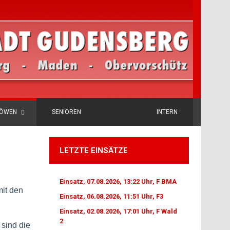
LÖWEN
SENIOREN
INTERN
LETZTE EINSÄTZE
Einsatz, 07.08.2026, 13:22 Uhr, F BMA
mit den
Einsatz, 06.08.2026, 11:51 Uhr, F3
Einsatz, 02.08.2026, 17:01 Uhr, F Wald
2
 sind die