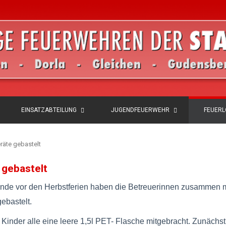
EINSATZABTEILUNG
JUGENDFEUERWEHR
FEUER
räte gebastelt
 gebastelt
tunde vor den Herbstferien haben die Betreuerinnen zusammen 
ebastelt.
 Kinder alle eine leere 1,5l PET- Flasche mitgebracht. Zunächst