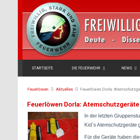
STARTSEITE
DIE FEUERWEHR
NEWS
Feuerlöwen
Aktuelles
Feuerlöwen Dorla: Atemschutzge
Feuerlöwen Dorla: Atemschutzgeräte
In der letzten Gruppens
Kid`s Atemschutzgeräte g
Für die Geräte haben die