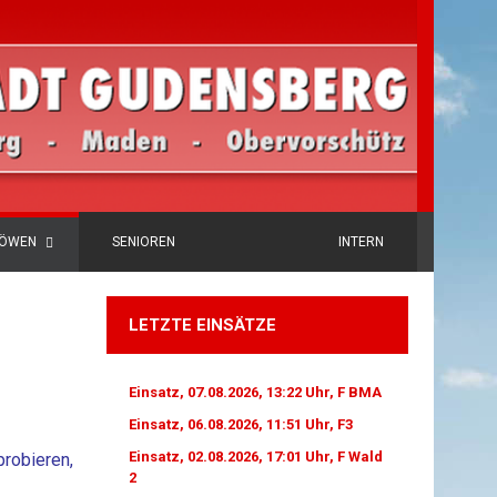
LÖWEN
SENIOREN
INTERN
LETZTE EINSÄTZE
Einsatz, 07.08.2026, 13:22 Uhr, F BMA
Einsatz, 06.08.2026, 11:51 Uhr, F3
Einsatz, 02.08.2026, 17:01 Uhr, F Wald
probieren,
2