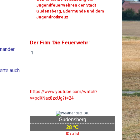
Jugendfeuerwehren der Stadt
Gudensberg, Edermünde und dem
Jugendrotkreuz
Der Film 'Die Feuerwehr'
inander
1
erte auch
https://www.youtube.com/watch?
v=pdXNax8zcUg?t=24
Gudensberg
28 °C
[Details]