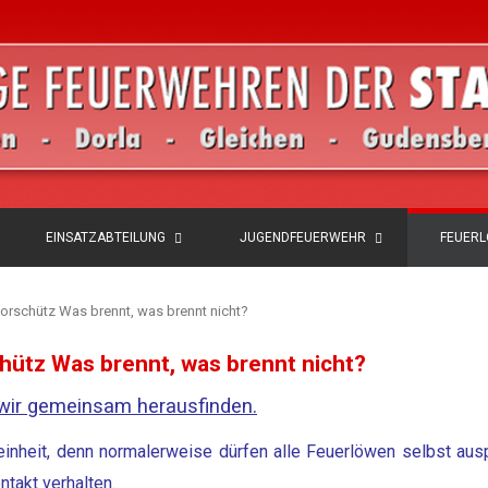
EINSATZABTEILUNG
JUGENDFEUERWEHR
FEUER
rschütz Was brennt, was brennt nicht?
ütz Was brennt, was brennt nicht?
 wir gemeinsam herausfinden.
seinheit, denn normalerweise dürfen alle Feuerlöwen selbst aus
takt verhalten.