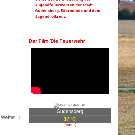
Jugendfeuerwehren der Stadt
Gudensberg, Edermünde und dem
Jugendrotkreuz
Der Film 'Die Feuerwehr'
Gudensberg
Weiter
17 °C
[Details]