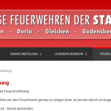
EINSATZABTEILUNG
JUGENDFEUERWEHR
FEUER
rziehung
hung
die Feuererziehung.
suchen wir den Feuerlöwen genau zu zeigen bzw. zu lernen damit umzug
rze - Kerze anzünden.