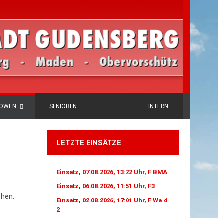
LÖWEN
SENIOREN
INTERN
LETZTE EINSÄTZE
Einsatz, 07.08.2026, 13:22 Uhr, F BMA
Einsatz, 06.08.2026, 11:51 Uhr, F3
ehen.
Einsatz, 02.08.2026, 17:01 Uhr, F Wald
2