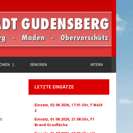
LÖWEN
SENIOREN
INTERN
LETZTE EINSÄTZE
Einsatz, 02.08.2026, 17:01 Uhr, F Wald
2
en
Einsatz, 01.08.2026, 21:08 Uhr, F1
Brand Grasfläche