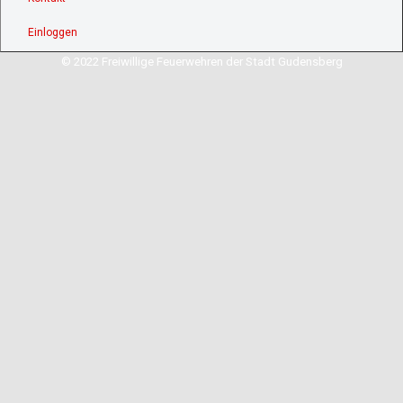
Einloggen
© 2022 Freiwillige Feuerwehren der Stadt Gudensberg