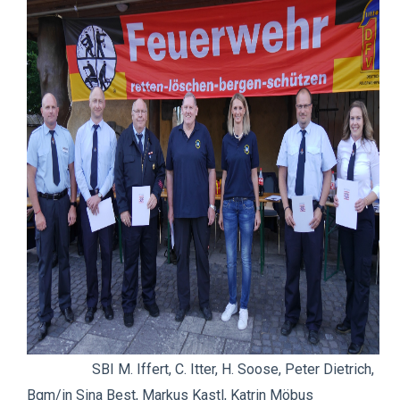
SBI M. Iffert, C. Itter, H. Soose, Peter Dietrich,
Bgm/in Sina Best, Markus Kastl, Katrin Möbus