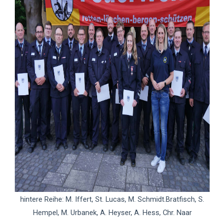
hintere Reihe: M. Iffert, St. Lucas, M. Schmidt.Bratfisch, S.
Hempel, M. Urbanek, A. Heyser, A. Hess, Chr. Naar