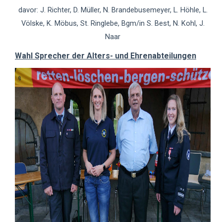
davor: J. Richter, D. Müller, N. Brandebusemeyer, L. Höhle, L.
Völske, K. Möbus, St. Ringlebe, Bgm/in S. Best, N. Kohl, J.
Naar
Wahl Sprecher der Alters- und Ehrenabteilungen