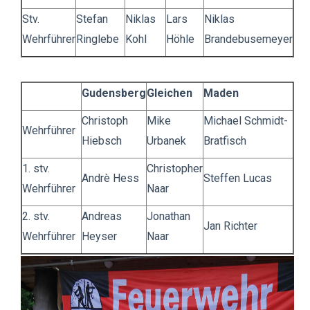
Stv.
Stefan
Niklas
Lars
Niklas
Wehrführer
Ringlebe
Kohl
Höhle
Brandebusemeyer
Gudensberg
Gleichen
Maden
Christoph
Mike
Michael Schmidt-
Wehrführer
Hiebsch
Urbanek
Bratfisch
1. stv.
Christopher
Andrè Hess
Steffen Lucas
Wehrführer
Naar
2. stv.
Andreas
Jonathan
Jan Richter
Wehrführer
Heyser
Naar