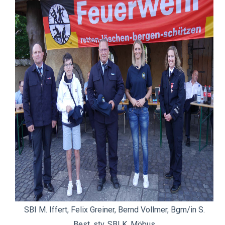
SBI M. Iffert, Felix Greiner, Bernd Vollmer, Bgm/in S.
Best, stv. SBI K. Möbus