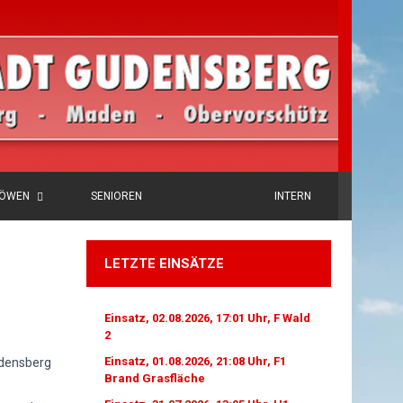
LÖWEN
SENIOREN
INTERN
LETZTE EINSÄTZE
Einsatz, 02.08.2026, 17:01 Uhr, F Wald
2
Einsatz, 01.08.2026, 21:08 Uhr, F1
udensberg
Brand Grasfläche