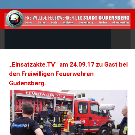
„Einsatzakte.TV“ am 24.09.17 zu Gast bei
den Freiwilligen Feuerwehren
Gudensberg.