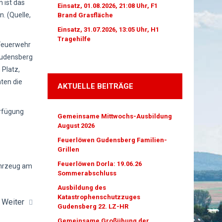
 ist das
Einsatz, 01.08.2026, 21:08 Uhr, F1
. (Quelle,
Brand Grasfläche
Einsatz, 31.07.2026, 13:05 Uhr, H1
Tragehilfe
 Feuerwehr
Gudensberg
 Platz,
ten die
AKTUELLE BEITRÄGE
erfügung
Gemeinsame Mittwochs-Ausbildung
August 2026
Feuerlöwen Gudensberg Familien-
Grillen
Feuerlöwen Dorla: 19.06.26
ahrzeug am
Sommerabschluss
Ausbildung des
Katastrophenschutzzuges
Weiter
Gudensberg 22. LZ-HR
Gemeinsame Großübung der