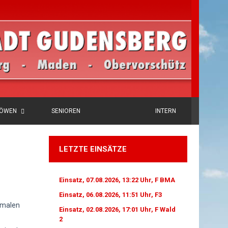
LÖWEN
SENIOREN
INTERN
LETZTE EINSÄTZE
Einsatz, 07.08.2026, 13:22 Uhr, F BMA
Einsatz, 06.08.2026, 11:51 Uhr, F3
rmalen
Einsatz, 02.08.2026, 17:01 Uhr, F Wald
2