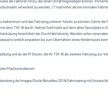
xis als Faktoren hinzu, die einen Unfall begünstigen können. Immerhin
achschaden verwickelt zu werden, 17 mal höher als bei normalen Fahrten
 zu bekommen und das Fahrzeug sicherer führen zu können, führte die
 mit dem TSF-W durch. Helmut Sohl hatte auf dem alten Sportplatz in 
hätzübung hinsichtlich der Durchfahrtsbreite, Wenden unter minimalen
ückwärts seitlich einparken bis zum Überfahren eines Hindernisses konn
ildung und an die FF Dissen, die ihr TSF-W als zweites Fahrzeug zur V
tte Pfad kontrollieren!
densberg.de/images/Dorla/Aktuelles/2018/Fahrtraining mit Einsatzf