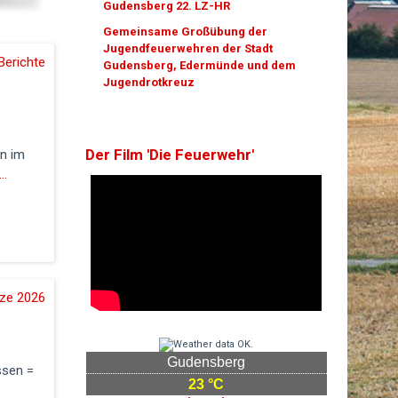
Gudensberg 22. LZ-HR
Gemeinsame Großübung der
Jugendfeuerwehren der Stadt
Berichte
Gudensberg, Edermünde und dem
Jugendrotkreuz
Der Film 'Die Feuerwehr'
n im
..
tze 2026
Gudensberg
ssen =
23 °C