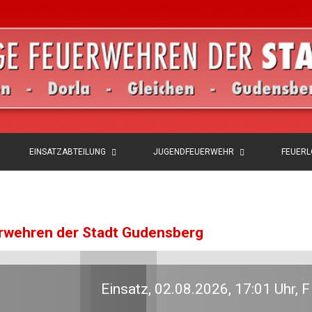
EINSATZABTEILUNG
JUGENDFEUERWEHR
FEUER
erwehren der Stadt Gudensberg
Wald 2