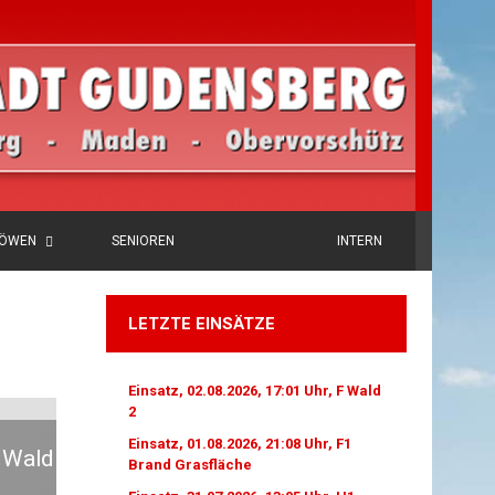
LÖWEN
SENIOREN
INTERN
LETZTE EINSÄTZE
Einsatz, 02.08.2026, 17:01 Uhr, F Wald
2
Einsatz, 01.08.2026, 21:08 Uhr, F1
Brand Grasfläche