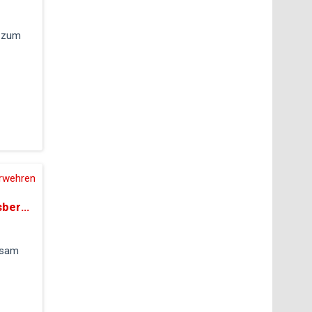
g zum
erwehren
Gemeinsame Großübung der Jugendfeuerwehren der Stadt Gudensberg, Edermünde und dem Jugendrotkreuz
nsam