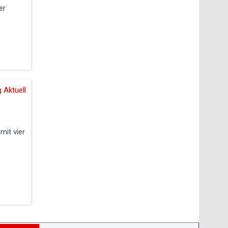
er
 Aktuell
mit vier