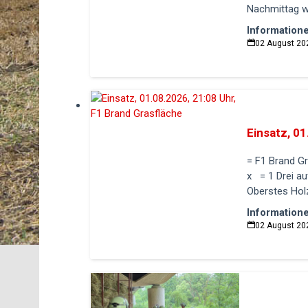
Nachmittag wu
Information
02 August 20
Einsatz, 01
= F1 Brand G
x = 1 Drei a
Oberstes Holz
Information
02 August 20