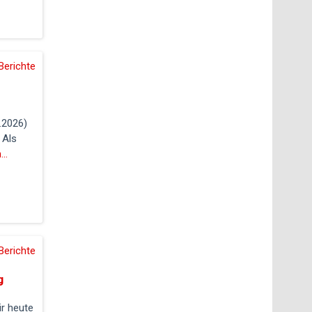
Berichte
.2026)
 Als
..
Berichte
g
r heute