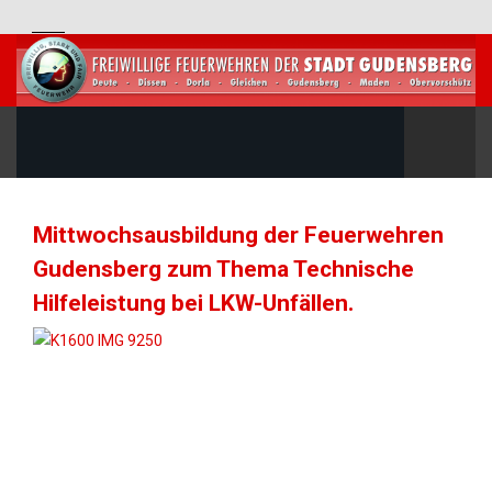
Mittwochsausbildung der Feuerwehren
Gudensberg zum Thema Technische
Hilfeleistung bei LKW-Unfällen.