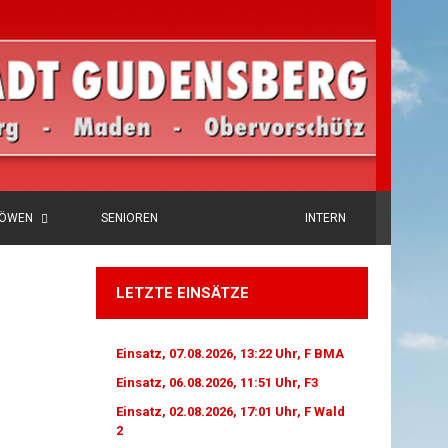
LÖWEN
SENIOREN
INTERN
LETZTE EINSÄTZE
Einsatz, 07.08.2026, 13:22 Uhr, F BMA
Einsatz, 06.08.2026, 11:51 Uhr, F3
Einsatz, 02.08.2026, 17:01 Uhr, F Wald
2