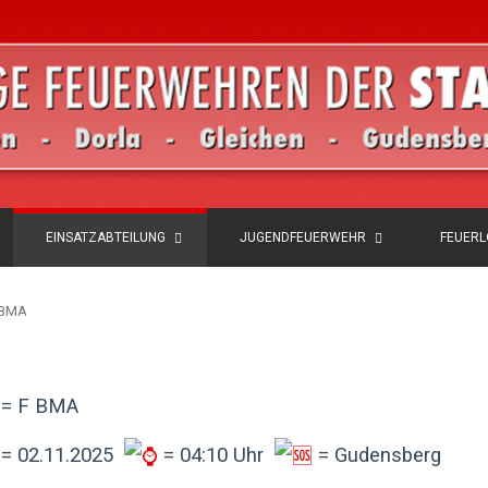
EINSATZABTEILUNG
JUGENDFEUERWEHR
FEUER
F BMA
= F BMA
= 02.11.2025
= 04:10 Uhr
= Gudensberg