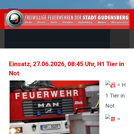
Einsatz, 27.06.2026, 08:45 Uhr, H1 Tier in
Not
= H
1 Tier in
Not
=