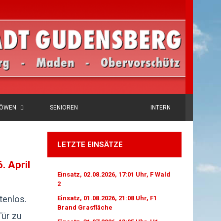
LÖWEN
SENIOREN
INTERN
LETZTE EINSÄTZE
 April
Einsatz, 02.08.2026, 17:01 Uhr, F Wald
2
tenlos.
Einsatz, 01.08.2026, 21:08 Uhr, F1
Brand Grasfläche
ür zu