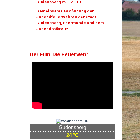
Gudensberg 22. LZ-HR
Gemeinsame Großübung der
Jugendfeuerwehren der Stadt
Gudensberg, Edermünde und dem
Jugendrotkreuz
Der Film 'Die Feuerwehr'
Gudensberg
24 °C