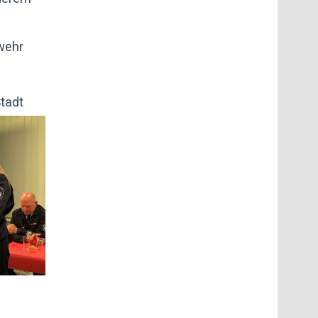
wehr
tadt