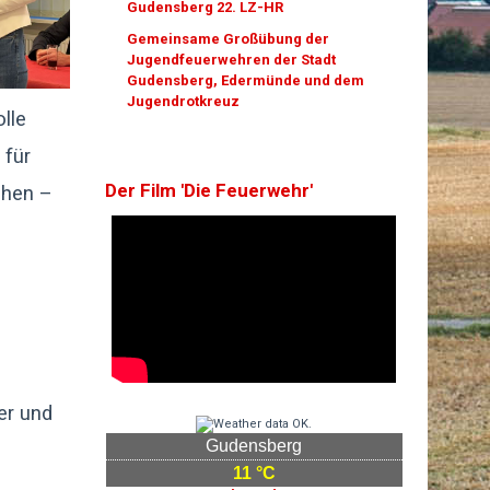
Gudensberg 22. LZ-HR
Gemeinsame Großübung der
Jugendfeuerwehren der Stadt
Gudensberg, Edermünde und dem
Jugendrotkreuz
lle
 für
Der Film 'Die Feuerwehr'
ehen –
er und
Gudensberg
11 °C