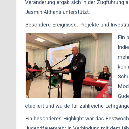
Veränderung ergab sich in der Zugführung a
Jasmin Althans unterstützt.
Besondere Ereignisse, Projekte und Investit
Ein 
Indi
mehr
konn
Schu
Mode
Gude
etabliert und wurde für zahlreiche Lehrgän
Ein besonderes Highlight war das Festwoche
Jugendfeuerwehr in Verbindung mit dem jäh