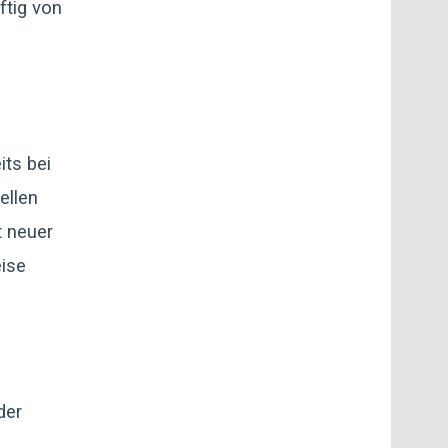
ftig von
its bei
ellen
 neuer
eise
der