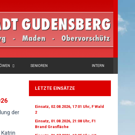
LÖWEN
SENIOREN
INTERN
LETZTE EINSÄTZE
026
Einsatz, 02.08.2026, 17:01 Uhr, F Wald
ung der
2
Einsatz, 01.08.2026, 21:08 Uhr, F1
Brand Grasfläche
 Katrin