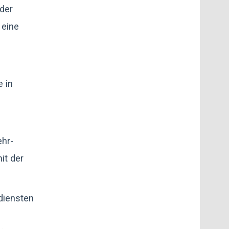
 der
 eine
 in
hr-
it der
diensten
e