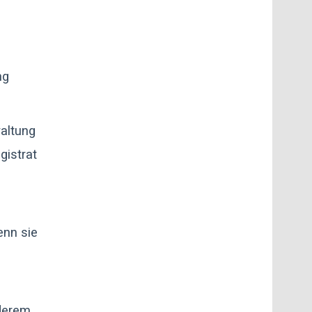
ng
waltung
gistrat
enn sie
nderem