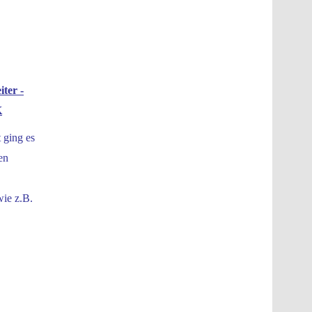
iter -
K
 ging es
en
wie z.B.