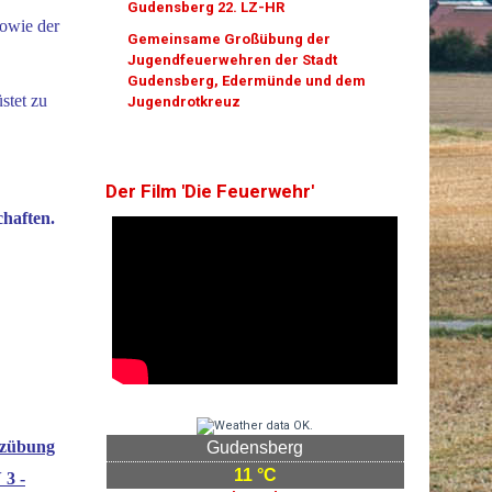
Gudensberg 22. LZ-HR
sowie der
Gemeinsame Großübung der
Jugendfeuerwehren der Stadt
Gudensberg, Edermünde und dem
stet zu
Jugendrotkreuz
Der Film 'Die Feuerwehr'
chaften.
tzübung
Gudensberg
11 °C
3 -