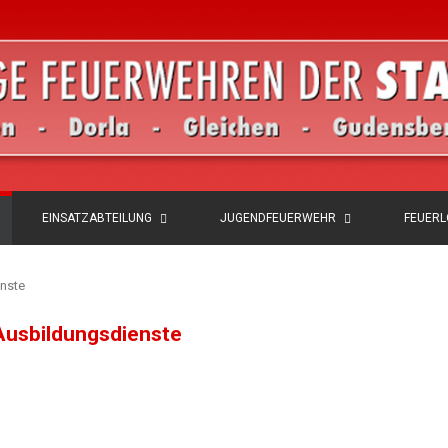
EINSATZABTEILUNG
JUGENDFEUERWEHR
FEUER
nste
usbildungsdienste