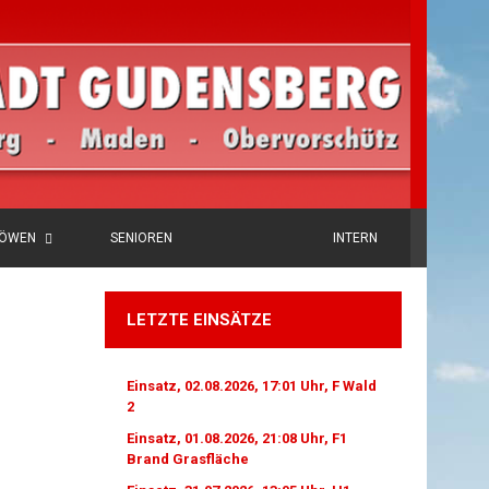
LÖWEN
SENIOREN
INTERN
LETZTE EINSÄTZE
Einsatz, 02.08.2026, 17:01 Uhr, F Wald
2
Einsatz, 01.08.2026, 21:08 Uhr, F1
Brand Grasfläche