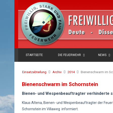
STARTSEITE
DIE FEUERWEHR
NEWS
Einsatzabteilung
Archiv
2014
Bienenschwarm im Sc
Bienenschwarm im Schornstein
Bienen- und Wespenbeauftragter verhinderte 
Klaus Altena, Bienen- und Wespenbeauftragter der Feue
Schornstein im Villaweg informiert.