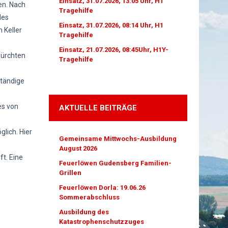
Einsatz, 31.07.2026, 13:05 Uhr, H1
en. Nach
Tragehilfe
des
Einsatz, 31.07.2026, 08:14 Uhr, H1
 Keller
Tragehilfe
Einsatz, 21.07.2026, 08:45Uhr, H1Y-
fürchten
Tragehilfe
ständige
es von
AKTUELLE BEITRÄGE
lich. Hier
Gemeinsame Mittwochs-Ausbildung
August 2026
t. Eine
Feuerlöwen Gudensberg Familien-
Grillen
Feuerlöwen Dorla: 19.06.26
Sommerabschluss
Ausbildung des
Katastrophenschutzzuges