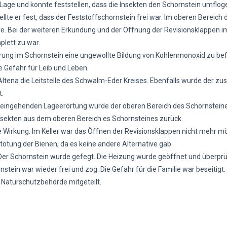
 Lage und konnte feststellen, dass die Insekten den Schornstein umflog
te er fest, dass der Feststoffschornstein frei war. Im oberen Bereich 
e. Bei der weiteren Erkundung und der Öffnung der Revisionsklappen im
plett zu war.
erung im Schornstein eine ungewollte Bildung von Kohlenmonoxid zu be
e Gefahr für Leib und Leben.
Altena die Leitstelle des Schwalm-Eder Kreises. Ebenfalls wurde der zu
t.
r eingehenden Lageerörtung wurde der oberen Bereich des Schornstein
nsekten aus dem oberen Bereich es Schornsteines zurück.
irkung. Im Keller war das Öffnen der Revisionsklappen nicht mehr mög
ötung der Bienen, da es keine andere Alternative gab.
Der Schornstein wurde gefegt. Die Heizung wurde geöffnet und überprüf
n war wieder frei und zog. Die Gefahr für die Familie war beseitigt.
 Naturschutzbehörde mitgeteilt.