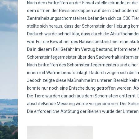
Nach dem Eintreffen an der Einsatzstelle erkundet er die
dem öffnen der Revisionsklappen auf dem Dachboden stell
Zentralheizungsschornsteines befanden sich ca. 500 Tier
stellte sich heraus, dass der Schornstein der Heizung kom
Dadurch wurde schnell klar, dass durch die Abluftbehind
war. Für die Bewohner des Hauses bestand hier eine akut
Da in diesem Fall Gefahr im Verzug bestand, informierte 
Schornsteinfegermeister über den Sachverhalt informier
Nach Eintreffen des Schornsteinfegermeisters und eine
innen mit Wärme beaufschlagt. Dadurch zogen sich die I
Jedoch zeigte diese Maßnahme im unteren Bereich keine W
konnte nur noch eine Entscheidung getroffen werden: Abt
Die Tiere wurden danach aus dem Schornstein entfernt. 
abschließende Messung wurde vorgenommen. Der Schornstei
Die erforderliche Abtötung der Bienen wurde der Unteren