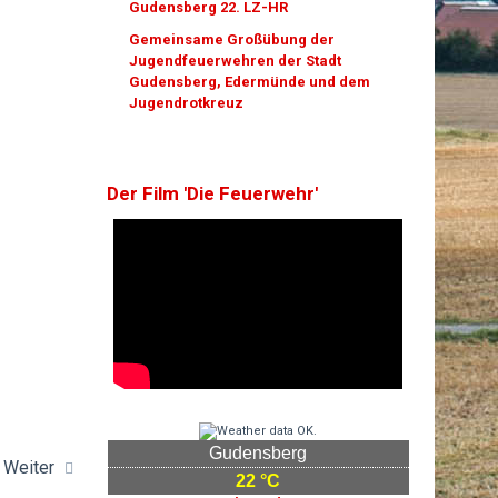
Gudensberg 22. LZ-HR
Gemeinsame Großübung der
Jugendfeuerwehren der Stadt
Gudensberg, Edermünde und dem
Jugendrotkreuz
Der Film 'Die Feuerwehr'
Gudensberg
Weiter
22 °C