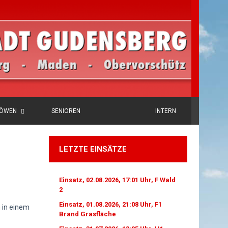
LÖWEN
SENIOREN
INTERN
LETZTE EINSÄTZE
Einsatz, 02.08.2026, 17:01 Uhr, F Wald
2
Einsatz, 01.08.2026, 21:08 Uhr, F1
 in einem
Brand Grasfläche