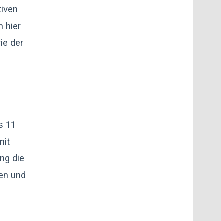
tiven
 hier
ie der
s 11
mit
ng die
ten und