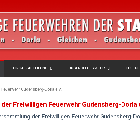
EINSATZABTEILUNG
JUGENDFEUERWEHR
FEUER
n Feuerwehr Gudensberg-Dorla e.V.
der Freiwilligen Feuerwehr Gudensberg-Dorla e
ersammlung der Freiwilligen Feuerwehr Gudensberg-Dor