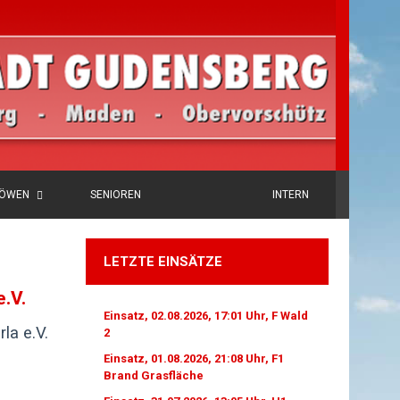
LÖWEN
SENIOREN
INTERN
LETZTE EINSÄTZE
.V.
Einsatz, 02.08.2026, 17:01 Uhr, F Wald
la e.V.
2
Einsatz, 01.08.2026, 21:08 Uhr, F1
Brand Grasfläche