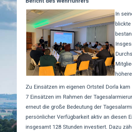
Bericht des Wehrführers
In sei
blickt
bestan
Insges
Durchs
Mitgli
höhere
Zu Einsätzen im eigenen Ortsteil Dorla kam 
7 Einsätzen im Rahmen der Tagesalarmierun
erneut die große Bedeutung der Tagesalarmie
persönlicher Verfügbarkeit aktiv an diesen E
insgesamt 128 Stunden investiert. Dazu zäh