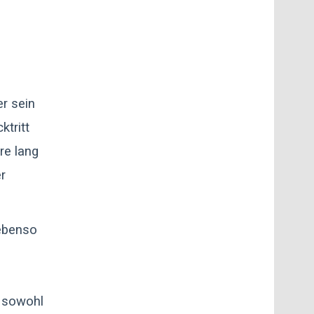
r sein
tritt
re lang
r
 ebenso
a sowohl