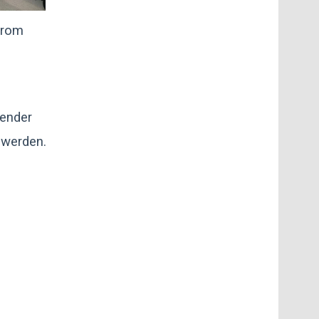
trom
zender
 werden.