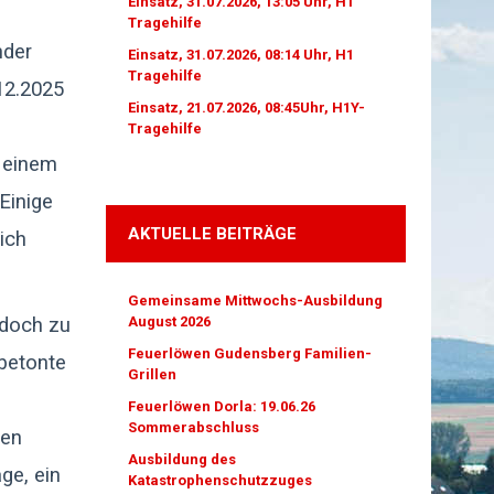
Einsatz, 31.07.2026, 13:05 Uhr, H1
Tragehilfe
nder
Einsatz, 31.07.2026, 08:14 Uhr, H1
Tragehilfe
12.2025
Einsatz, 21.07.2026, 08:45Uhr, H1Y-
Tragehilfe
 einem
Einige
AKTUELLE BEITRÄGE
ich
Gemeinsame Mittwochs-Ausbildung
edoch zu
August 2026
Feuerlöwen Gudensberg Familien-
betonte
Grillen
Feuerlöwen Dorla: 19.06.26
Sommerabschluss
den
Ausbildung des
ge, ein
Katastrophenschutzzuges