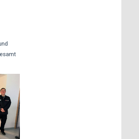
und
gesamt