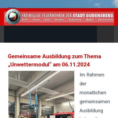
Gemeinsame Ausbildung zum Thema
„Unwettermodul“ am 06.11.2024
Im Rahmen
der
monatlichen
gemeinsamen
Ausbildung