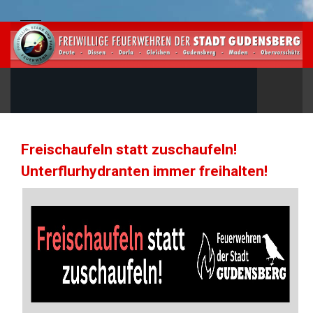
Freischaufeln statt zuschaufeln!
Unterflurhydranten immer freihalten!